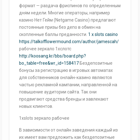
формат — раздача фриспинов по определенным
дням недели. Многие операторы, например
казино Нет Гейм (Netgame Casino) предлагают
постоянные призы без депо в обмен на
скопленные баллы преданности.
1 x slots casino
https://talkofflowermound.com/author/jamescah/
рабочее зеркало 1хслотс
http://koosang.kr/bbs/board.php?
bo_table=free&wr_id=158417
Бездепозитные
бонусы за регистрацию в игровых автоматах
для собственников онлайн-казино являются
частью рекламной кампании, направленной на
повышение аудитории сайта. Так они
продвигают средства бренды и завлекают
новых клиентов.
1xslots зеркало рабочее
В зависимости от онлайн заведения каждый из
их имеет вам предложить как бездепозитные