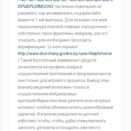
D0%B0%20MUCHO
Частенько новенькие не
разумеют, как активировать подарки либо
вывести 1-ый выигрыш. Для похожих случаев
наша команда описала главные определения –
собственно такое фриспины, вейджер, как его
отыграть, для необходимо проходить
верификацию. 1x slots зеркало
http://www.dvorchany.grodno.by/user/Ralphmorce
/
Такой бесплатный эквивалент средств
зачисляется на профиль юзера в
осуществления притязаний и предназначаются
они только для игрового процесса. Вывод этих
вознаграждений возможен только в
осуществления вейджеровых
критерий.Маркетинговая деятеля всех игорных
интернет-клубов обязана носить разнообразный
характер. И в вознаграждения на депозит
работают чтобы, чтобы, дабы стимулировать
заносить депозиты и поощрять уже место