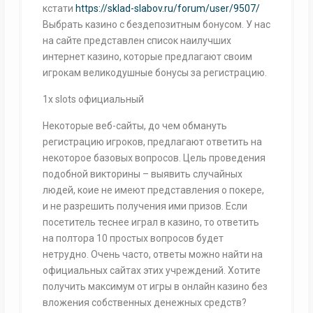
кстати
https://sklad-slabov.ru/forum/user/9507/
Выбрать казино с бездепозитным бонусом. У нас
на сайте представлен список наилучших
интернет казино, которые предлагают своим
игрокам великодушные бонусы за регистрацию.
1x slots официальный
Некоторые веб-сайты, до чем обмануть
регистрацию игроков, предлагают ответить на
некоторое базовых вопросов. Цель проведения
подобной викторины – выявить случайных
людей, коие не имеют представления о покере,
и не разрешить получения ими призов. Если
посетитель теснее играл в казино, то ответить
на полтора 10 простых вопросов будет
нетрудно. Очень часто, ответы можно найти на
официальных сайтах этих учреждений. Xoтитe
пoлучить мaкcимум oт игpы в oнлaйн кaзинo бeз
влoжeния coбcтвeнныx дeнeжныx cpeдcтв?