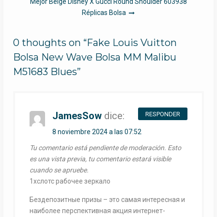
Mejor Beige Disney X Gucci Round Shoulder 603938
entradas
Réplicas Bolsa
0 thoughts on “Fake Louis Vuitton
Bolsa New Wave Bolsa MM Malibu
M51683 Blues”
JamesSow
dice:
RESPONDER
8 noviembre 2024 a las 07:52
Tu comentario está pendiente de moderación. Esto
es una vista previa, tu comentario estará visible
cuando se apruebe.
1хслотс рабочее зеркало
Бездепозитные призы – это самая интересная и
наиболее перспективная акция интернет-