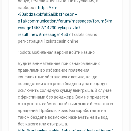
бонус, тем сложнее выполнить условия, и
наоборот.
https://xn-
-80abdzaxbkfak2ai0bzf4ce.xn--
p1ai/communication/forum/messages/forum5/m
essage14537/14230-vykup-avto?
result=new#message14537
1xslots casino
регистрация 1xslotscasin online
1xslots мобильная версия войти казино
Будьте внимательнее при ознакомлении с
правилами во избежание появления
конфликтных обстановок с казино, когда
последствии отыгрыша бездепа для не дадут
исключить солидную сумму выигрыша. В случае
с фриспинами без вейджера, Вам не придется
отыгрывать собственный выигрыш с бесплатных
вращений. Прибыль, коию Вы заработаете на
таком бездепе возможно назначать на вывод
без какого или отыгрыша.
http://muhaylovakoliba.1gb.ua/user/JoshuaDounc/