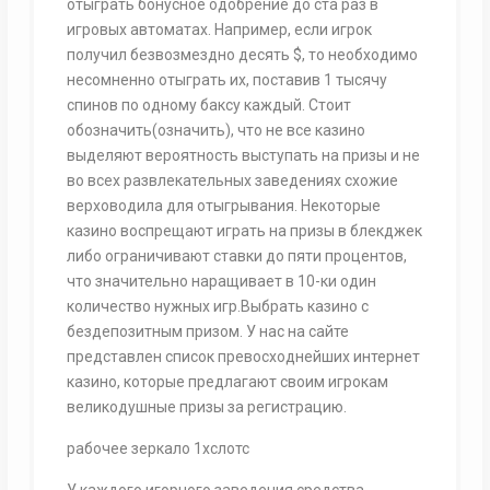
отыграть бонусное одобрение до ста раз в
игровых автоматах. Например, если игрок
получил безвозмездно десять $, то необходимо
несомненно отыграть их, поставив 1 тысячу
спинов по одному баксу каждый. Стоит
обозначить(означить), что не все казино
выделяют вероятность выступать на призы и не
во всех развлекательных заведениях схожие
верховодила для отыгрывания. Некоторые
казино воспрещают играть на призы в блекджек
либо ограничивают ставки до пяти процентов,
что значительно наращивает в 10-ки один
количество нужных игр.Выбрать казино с
бездепозитным призом. У нас на сайте
представлен список превосходнейших интернет
казино, которые предлагают своим игрокам
великодушные призы за регистрацию.
рабочее зеркало 1хслотс
У каждого игорного заведения средства