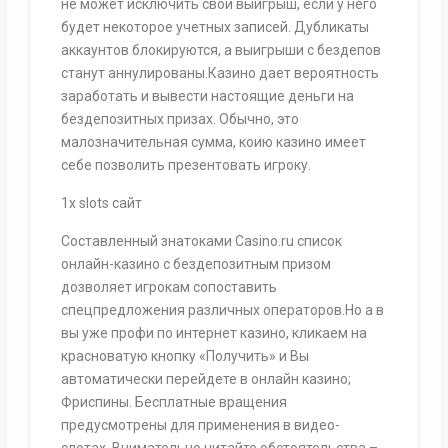
не может исключить свой выигрыш, если у него
будет некоторое учетных записей. Дубликаты
аккаунтов блокируются, а выигрыши с бездепов
станут аннулированы.Казино дает вероятность
заработать и вывести настоящие деньги на
бездепозитных призах. Обычно, это
малозначительная сумма, коию казино имеет
себе позволить презентовать игроку.
1x slots сайт
Составленный знатоками Casino.ru список
онлайн-казино с бездепозитным призом
дозволяет игрокам сопоставить
спецпредложения различных операторов.Но а в
вы уже профи по интернет казино, кликаем на
красноватую кнопку «Получить» и Вы
автоматически перейдете в онлайн казино;
Фриспины. Бесплатные вращения
предусмотрены для применения в видео-
слотах. Внимательно читайте обстоятельства –