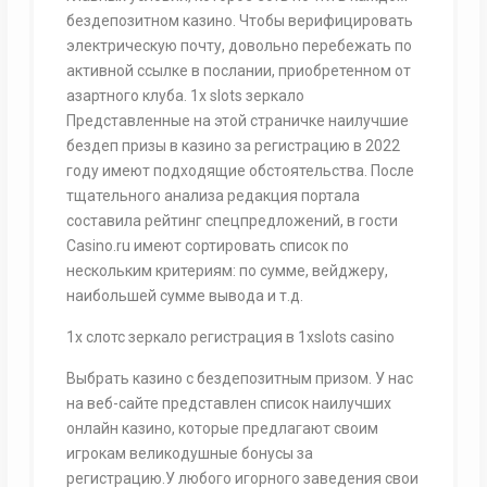
бездепозитном казино. Чтобы верифицировать
электрическую почту, довольно перебежать по
активной ссылке в послании, приобретенном от
азартного клуба. 1x slots зеркало
Представленные на этой страничке наилучшие
бездеп призы в казино за регистрацию в 2022
году имеют подходящие обстоятельства. После
тщательного анализа редакция портала
составила рейтинг спецпредложений, в гости
Casino.ru имеют сортировать список по
нескольким критериям: по сумме, вейджеру,
наибольшей сумме вывода и т.д.
1х слотс зеркало регистрация в 1xslots casino
Выбрать казино с бездепозитным призом. У нас
на веб-сайте представлен список наилучших
онлайн казино, которые предлагают своим
игрокам великодушные бонусы за
регистрацию.У любого игорного заведения свои