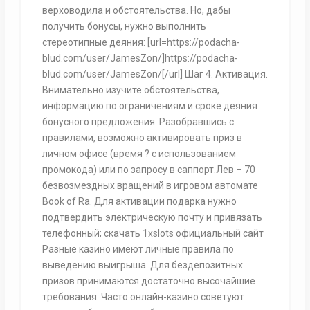
верховодила и обстоятельства. Но, дабы
получить бонусы, нужно выполнить
стереотипные деяния: [url=https://podacha-
blud.com/user/JamesZon/]https://podacha-
blud.com/user/JamesZon/[/url] Шаг 4. Активация.
Внимательно изучите обстоятельства,
информацию по ограничениям и сроке деяния
бонусного предложения. Разобравшись с
правилами, возможно активировать приз в
личном офисе (время ? с использованием
промокода) или по запросу в саппорт.Лев – 70
безвозмездных вращений в игровом автомате
Book of Ra. Для активации подарка нужно
подтвердить электрическую почту и привязать
телефонный; скачать 1xslots официальный сайт
Разные казино имеют личные правила по
выведению выигрыша. Для бездепозитных
призов принимаются достаточно высочайшие
требования. Часто онлайн-казино советуют