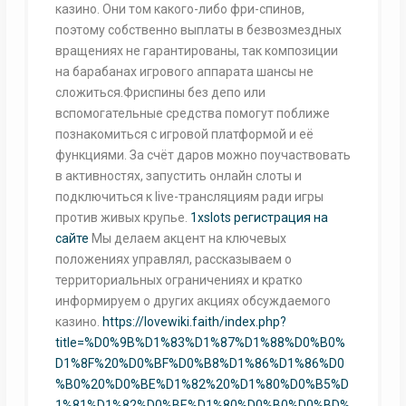
казино. Они том какого-либо фри-спинов,
поэтому собственно выплаты в безвозмездных
вращениях не гарантированы, так композиции
на барабанах игрового аппарата шансы не
сложиться.Фриспины без депо или
вспомогательные средства помогут поближе
познакомиться с игровой платформой и её
функциями. За счёт даров можно поучаствовать
в активностях, запустить онлайн слоты и
подключиться к live-трансляциям ради игры
против живых крупье.
1xslots регистрация на
сайте
Мы делаем акцент на ключевых
положениях управлял, рассказываем о
территориальных ограничениях и кратко
информируем о других акциях обсуждаемого
казино.
https://lovewiki.faith/index.php?
title=%D0%9B%D1%83%D1%87%D1%88%D0%B0%
D1%8F%20%D0%BF%D0%B8%D1%86%D1%86%D0
%B0%20%D0%BE%D1%82%20%D1%80%D0%B5%D
1%81%D1%82%D0%BE%D1%80%D0%B0%D0%BD%