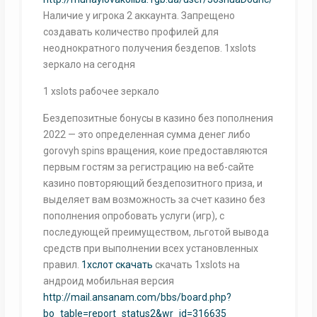
Наличие у игрока 2 аккаунта. Запрещено
создавать количество профилей для
неоднократного получения бездепов. 1xslots
зеркало на сегодня
1 xslots рабочее зеркало
Бездепозитные бонусы в казино без пополнения
2022 — это определенная сумма денег либо
gorovyh spins вращения, коие предоставляются
первым гостям за регистрацию на веб-сайте
казино повторяющий бездепозитного приза, и
выделяет вам возможность за счет казино без
пополнения опробовать услуги (игр), с
последующей преимуществом, льготой вывода
средств при выполнении всех установленных
правил.
1хслот скачать
скачать 1xslots на
андроид мобильная версия
http://mail.ansanam.com/bbs/board.php?
bo_table=report_status2&wr_id=316635