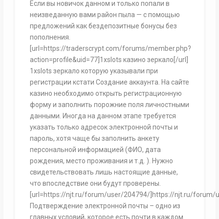
Если вы новичок данном и только попали в
неизведанную вами район пыла — с помощью
предложений как бездепозитные бонусы без
пополнения.
[url=https://traderscrypt.com/forums/member.php?
action=profile&uid=77]1xslots казино зеркало[/url]
1xslots зеркало которую указывали при
регистрации кстати Создание аккаунта. На сайте
казино необходимо открыть регистрационную
форму и заполнить порожние поля личностными
данными. Иногда на данном этапе требуется
указать только адресок электронной почты и
пароль, хотя чаще бы заполнить анкету
персональной информацией (ФИО, дата
рождения, место проживания и т.д. ). Нужно
свидетельствовать лишь настоящие данные,
что впоследствие они будут проверены.
[url=https://njt.ru/forum/user/204794/]https://njt.ru/forum/
Подтверждение электронной почты – одно из
главных условий, которое есть почти в каждом