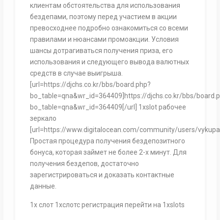
клиентам обстоятельства для использования
бездепами, поэтому перед участием в акции
превосходнее подробно ознакомиться со всеми
правилами и нюансами промоакции. Условия
шансы дотрагиваться получения приза, его
использования и следующего вывода валютных
средств в случае выигрыша.
[url=https://djchs.co.kr/bbs/board.php?
bo_table=qna&wr_id=364409]https://djchs.co.kr/bbs/board.
bo_table=qna&wr_id=364409[/url] 1xslot рабочее
зеркало
[url=https://www.digitalocean.com/community/users/vykupa
Простая процедура получения бездепозитного
бонуса, которая займет не более 2-х минут. Для
получения бездепов, достаточно
зарегистрироваться и доказать контактные
данные.
1х слот 1хслотс регистрация перейти на 1xslots