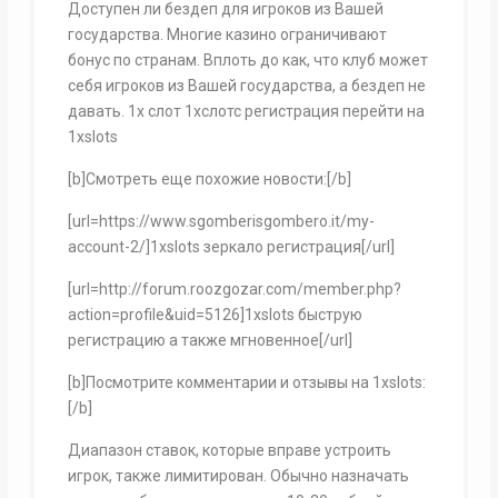
Доступен ли бездеп для игроков из Вашей
государства. Многие казино ограничивают
бонус по странам. Вплоть до как, что клуб может
себя игроков из Вашей государства, а бездеп не
давать. 1х слот 1хслотс регистрация перейти на
1xslots
[b]Смотреть еще похожие новости:[/b]
[url=https://www.sgomberisgombero.it/my-
account-2/]1xslots зеркало регистрация[/url]
[url=http://forum.roozgozar.com/member.php?
action=profile&uid=5126]1xslots быструю
регистрацию а также мгновенное[/url]
[b]Посмотрите комментарии и отзывы на 1xslots:
[/b]
Диапазон ставок, которые вправе устроить
игрок, также лимитирован. Обычно назначать