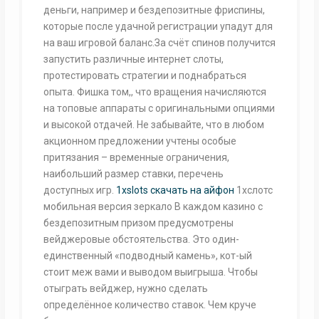
деньги, например и бездепозитные фриспины,
которые после удачной регистрации упадут для
на ваш игровой баланс.За счёт спинов получится
запустить различные интернет слоты,
протестировать стратегии и поднабраться
опыта. Фишка том,, что вращения начисляются
на топовые аппараты с оригинальными опциями
и высокой отдачей. Не забывайте, что в любом
акционном предложении учтены особые
притязания – временные ограничения,
наибольший размер ставки, перечень
доступных игр.
1xslots скачать на айфон
1хслотс
мобильная версия зеркало В каждом казино с
бездепозитным призом предусмотрены
вейджеровые обстоятельства. Это один-
единственный «подводный камень», кот-ый
стоит меж вами и выводом выигрыша. Чтобы
отыграть вейджер, нужно сделать
определённое количество ставок. Чем круче