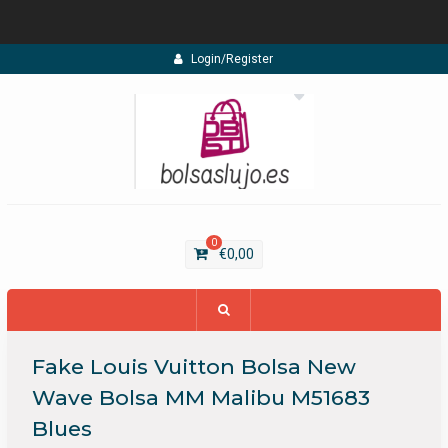
Skip
Login/Register
to
content
0
€
0,00
Fake Louis Vuitton Bolsa New
Wave Bolsa MM Malibu M51683
Blues