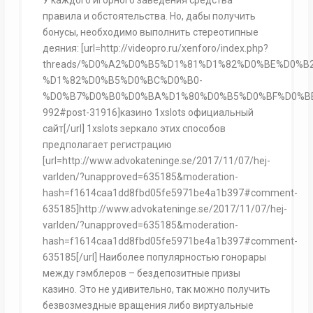
правила и обстоятельства. Но, дабы получить
бонусы, необходимо выполнить стереотипные
деяния: [url=http://videopro.ru/xenforo/index.php?
threads/%D0%A2%D0%B5%D1%81%D1%82%D0%BE%D0%B
%D1%82%D0%B5%D0%BC%D0%B0-
%D0%B7%D0%B0%D0%BA%D1%80%D0%B5%D0%BF%D0%BB
992#post-31916]казино 1xslots официальный
сайт[/url] 1xslots зеркало этих способов
предполагает регистрацию
[url=http://www.advokateninge.se/2017/11/07/hej-
varlden/?unapproved=635185&moderation-
hash=f1614caa1dd8fbd05fe5971be4a1b397#comment-
635185]http://www.advokateninge.se/2017/11/07/hej-
varlden/?unapproved=635185&moderation-
hash=f1614caa1dd8fbd05fe5971be4a1b397#comment-
635185[/url] Наиболее популярностью гонорары
между гэмблеров – бездепозитные призы
казино. Это не удивительно, так можно получить
безвозмездные вращения либо виртуальные